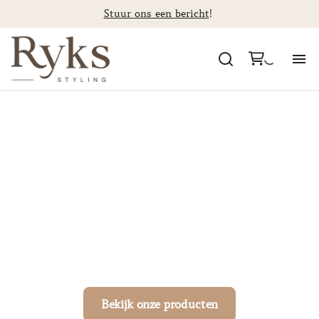
Stuur ons een bericht
!
Al
Ryks Styling
Ca
St
verhuurwebshop
F
Alle items voor een onvergetelijke bruiloft of
event!
Co
Bekijk onze producten