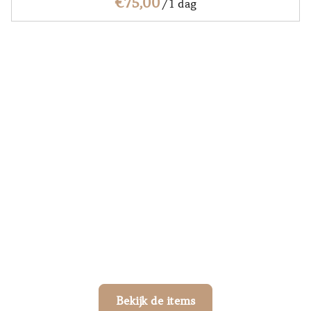
/
Discover what’s
trending
De trendy items van 2025!
Bekijk de items