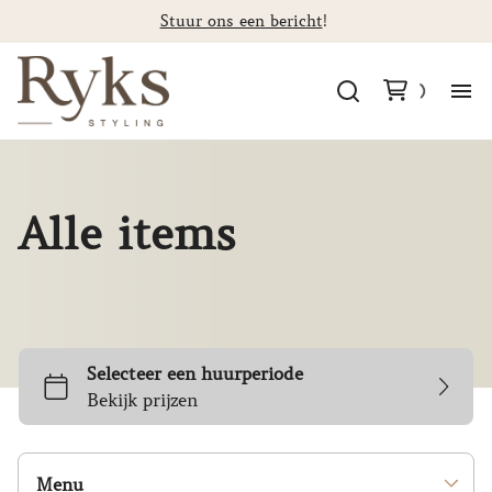
Stuur ons een bericht
!
Al
Ca
Alle items
St
F
Co
Menu