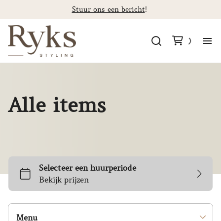
Stuur ons een bericht
!
Al
Ca
Alle items
St
F
Co
Menu