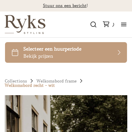
Stuur ons een bericht
!
Al
Ca
St
Collections
Welkomsbord frame
Welkomsbord recht - wit
F
Co