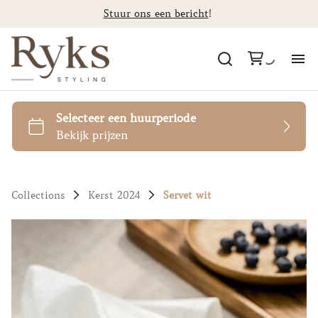
Stuur ons een bericht
!
Al
Ca
St
Collections
Kerst 2024
Servet wit
F
Co