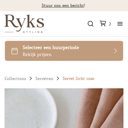
Stuur ons een bericht
!
Al
Ca
St
Collections
Servetten
Servet licht roze
F
Co