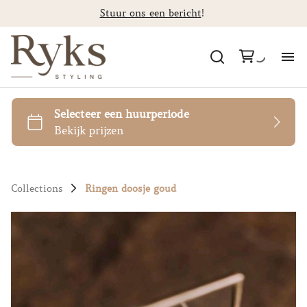
Stuur ons een bericht
!
Al
Ca
St
Collections
Ringen doosje goud
F
Co