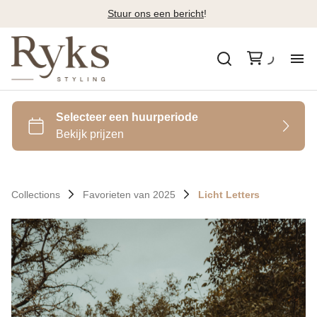
Stuur ons een bericht
!
Al
Ca
Sty
Collections
Favorieten van 2025
Licht Letters
F
Co