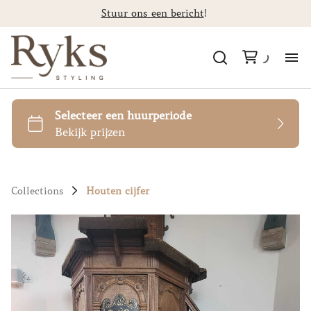
Stuur ons een bericht
!
Al
Ca
St
Collections
Houten cijfer
F
Co