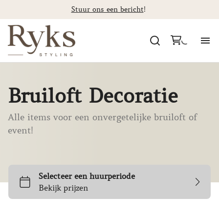
Stuur ons een bericht
!
Al
Bruiloft Decoratie
Ca
Alle items voor een onvergetelijke bruiloft of
St
event!
F
Co